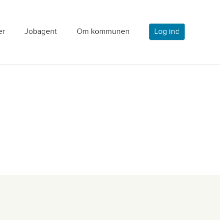
er
Jobagent
Om kommunen
Log ind